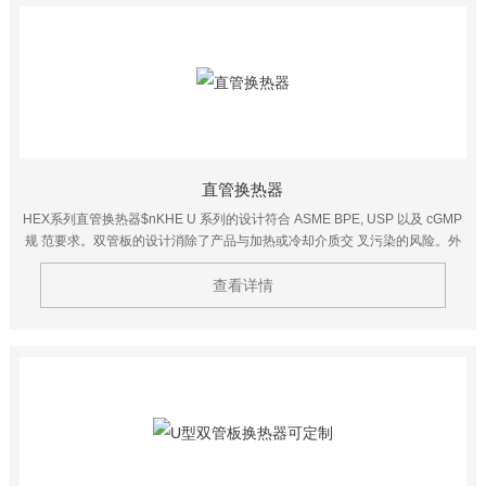
直管换热器
HEX系列直管换热器$nKHE U 系列的设计符合 ASME BPE, USP 以及 cGMP
规 范要求。双管板的设计消除了产品与加热或冷却介质交 叉污染的风险。外
管板与物料接触，内管板与加热或冷 却介质接触，当内管板或外管板发生泄露
时，泄露物会 通过内外管板之间的间隙排出，这样避免了壳程介质污 染管程
查看详情
物料。因此，当物料或介质发生泄漏的时候，可 以很容易被发现。