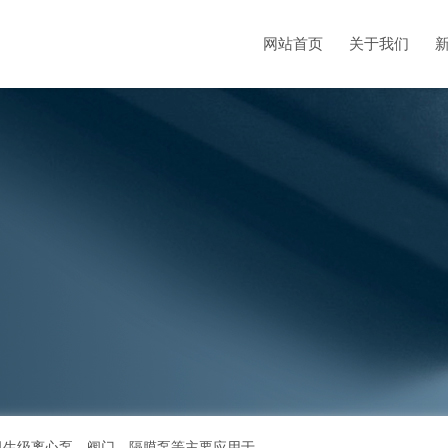
网站首页
关于我们
bioclean超高洁净解决方案、不锈钢管、洁净管道、卫生级离心泵、阀门、隔膜泵等主要应用于生物医药、电子洁净和食品等需要制程污染控制的领域，流体设备制造厂商的专业供货商。