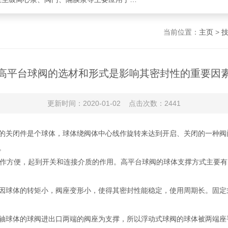
当前位置：
主页
>
高平台球阀的选材和形式是影响其密封性的重要因
更新时间：2020-01-02 点击次数：2441
关闭件是个球体，球体绕阀体中心线作旋转来达到开启、关闭的一种阀
。
作方便，起到开关和连接介质的作用。高平台球阀的球体支撑方式主要有
球体的转矩小，阀座变形小，使得其密封性能稳定，使用周期长。固定
球体的球阀进出口两端的阀座为支撑，所以浮动式球阀的球体被两端座