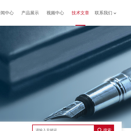
新闻中心
产品展示
视频中心
技术文章
联系我们
搜索