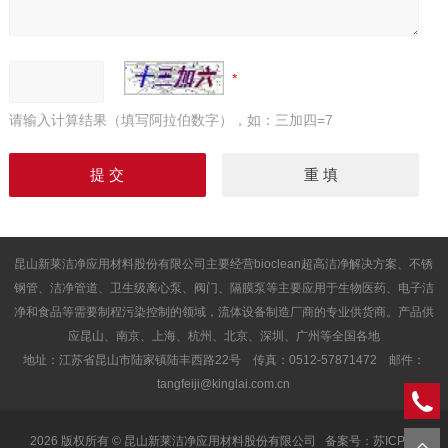
请输入计算结果（填写阿拉伯数字），如：三加四=7
昆山新莱洁净应用材料股份有限公司主要经营bioclean超高洁净解决方案、不锈
钢管、洁净管道、卫生级离心泵、阀门、隔膜泵等主要应用于生物医药、电子洁
净和食品等需要制程污染控制的领域，流体设备制造厂商的专业供货商。产品供
应昆山、南京、上海、杭州、北京、深圳、广州等全国各地
地址：江苏省昆山市陆家镇陆丰西路22号 传真：0512-57871472 邮件：
tangfeiji@kinglai.com.cn
2026 版权所有 © 昆山新莱洁净应用材料股份有限公司
备案号：苏ICP备