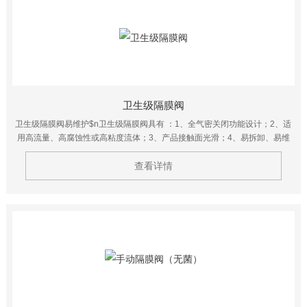
卫生级隔膜阀
卫生级隔膜阀易维护$n卫生级隔膜阀具有 ：1、全气密关闭功能设计；2、适
用高流量、高腐蚀性或高粘度流体；3、产品接触面光滑；4、易拆卸、易维
护，易清洁，CIP；5、膜片式结构气动头，有效延长膜片使用寿命。
查看详情