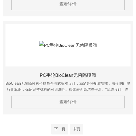
查看详情
PC手轮BioClean无菌隔膜阀
BioClean无菌隔膜阀价格符合各式标准设计，满足各种配置需求。每个阀门串
行化标识，保证完整材料的可追溯性。阀体表面高洁净平滑、*流道设计、自
排净安装角度，易于拆卸、维护和清洁。主要由阀体、隔膜片、驱动器、自动
化控制装置组成。顾客可依照设计需求选择产品。
查看详情
下一页
末页