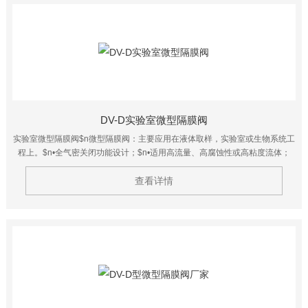
DV-D实验室微型隔膜阀
实验室微型隔膜阀$n微型隔膜阀：主要应用在液体取样，实验室或生物系统工
程上。$n•全气密关闭功能设计；$n•适用高流量、高腐蚀性或高粘度流体；
$n•产品接触面光滑、*；$n•易拆卸、易维护，易清洁，CIP；$n•*的膜片式结
构气动头，有效延长膜片使用寿命。
查看详情