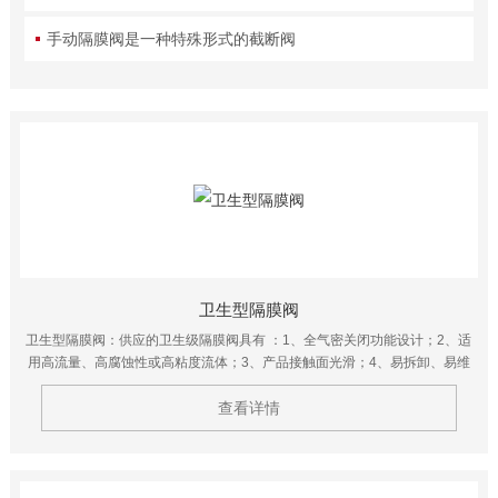
手动隔膜阀是一种特殊形式的截断阀
卫生型隔膜阀
卫生型隔膜阀：供应的卫生级隔膜阀具有 ：1、全气密关闭功能设计；2、适
用高流量、高腐蚀性或高粘度流体；3、产品接触面光滑；4、易拆卸、易维
护，易清洁，CIP；5、膜片式结构气动头，有效延长膜片使用寿命。
查看详情