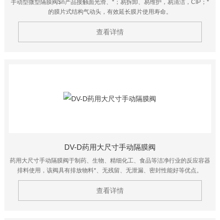
手动型微型隔膜阀$n产品接触面光滑、*；易拆卸、易维护，易清洁，CIP；*
的膜片式结构气动头，有效延长膜片使用寿命。
查看详情
DV-D药用大尺寸手动隔膜阀
药用大尺寸手动隔膜阀于制药、生物、精细化工、食品等洁净行业的反应容器
排料使用，该阀具有排放物料*、无残留、无泄漏、密封性能好等优点。
查看详情