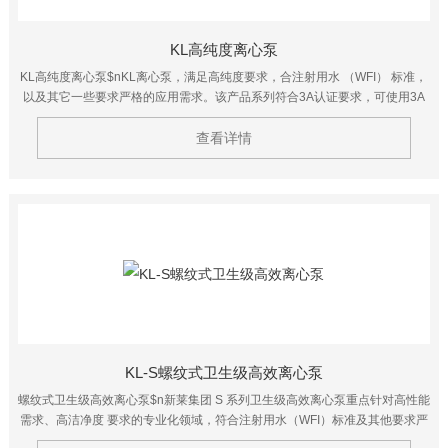
KL高纯度离心泵
KL高纯度离心泵$nKL离心泵，满足高纯度要求，合注射用水 （WFI） 标准，
以及其它一些要求严格的应用需求。该产品系列符合3A认证要求，可使用3A
标志，并且可以实现在线清洗、在线消毒以及手工清洗。产品接触面表面处理
Ra≤0.5μm。
查看详情
KL-S螺纹式卫生级高效离心泵
螺纹式卫生级高效离心泵$n新莱集团 S 系列卫生级高效离心泵重点针对高性能
需求、高洁净度 要求的专业化领域，符合注射用水（WFI）标准及其他要求严
格的 应用领域。该系列离心泵具有更高的能效比，能够有效的降低使用 者的