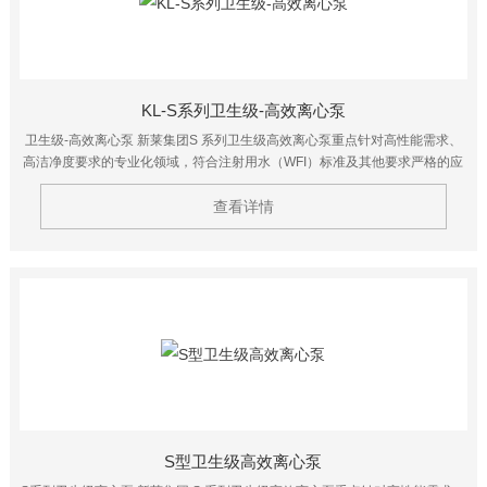
KL-S系列卫生级-高效离心泵
卫生级-高效离心泵 新莱集团S 系列卫生级高效离心泵重点针对高性能需求、
高洁净度要求的专业化领域，符合注射用水（WFI）标准及其他要求严格的应
用领域。该系列离心泵具有更高的能效比，能够有效的降低使用者的持续投入
查看详情
成本。
S型卫生级高效离心泵