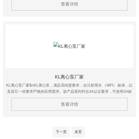
持续投入成本。$n叶轮设计符合流体力学原理，确保柔和顺畅输送，有效降低
查看详情
次级涡流。$n优化的半开放式叶轮设计，具有效率高、易清洗的优点，可确保
较 低的 NPSHr，并防止出现气穴现象。
KL离心泵厂家
KL离心泵厂家$nKL离心泵，满足高纯度要求，合注射用水 （WFI） 标准，以
及其它一些要求严格的应用需求。该产品系列符合3A认证要求，可使用3A标
志，并且可以实现在线清洗、在线消毒以及手工清洗。产品接触面表面处理
Ra≤0.5μm。
查看详情
下一页
末页