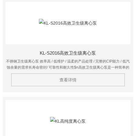
KL-S2016高效卫生级离心泵
不锈钢卫生级离心泵 效率高 / 低维护 / 温柔的产品处理 / 完整的CIP能力 / 低汽
蚀余量的需求长寿命密封/ 可靠性和耐久性$n高效卫生级离心泵是一种简单的
设备件。其目的是为能量转换成速度或动能和压力被泵送的流体，然后进入一
个电动马达或引擎。的能量发生变化的泵，叶轮和蜗壳分为两个主要部分。该
查看详情
叶轮的旋转驱动能量转换成动能的一部分。蜗壳是静止部分的动能转换成压
力。