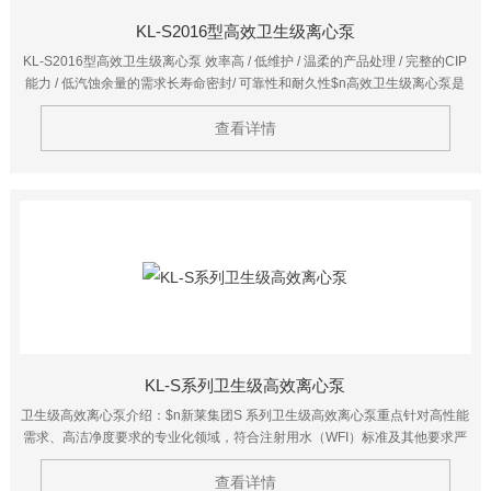
KL-S2016型高效卫生级离心泵
KL-S2016型高效卫生级离心泵 效率高 / 低维护 / 温柔的产品处理 / 完整的CIP
能力 / 低汽蚀余量的需求长寿命密封/ 可靠性和耐久性$n高效卫生级离心泵是
一种简单的设备件。其目的是为能量转换成速度或动能和压力被泵送的流体，
然后进入一个电动马达或引擎。的能量发生变化的泵，叶轮和蜗壳分为两个主
查看详情
要部分。该叶轮的旋转驱动能量转换成动能的一部分。蜗壳是静止部分的动能
转换成压力。
KL-S系列卫生级高效离心泵
卫生级高效离心泵介绍：$n新莱集团S 系列卫生级高效离心泵重点针对高性能
需求、高洁净度要求的专业化领域，符合注射用水（WFI）标准及其他要求严
格的应用领域。该系列离心泵具有更高的能效比，能够有效的降低使用者的持
续投入成本。$n泵壳采用最小6mm 壁厚的重型结构设计，为泵的耐压、抗
查看详情