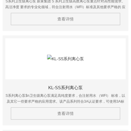
S系列卫生级离心泵 新莱集团 S 系列卫生级高效离心泵重点针对高性能需求、
高洁净度 要求的专业化领域，符合注射用水（WFI）标准及其他要求严格的 应
用领域。该系列离心泵具有更高的能效比，能够有效的降低使用 者的持续投入
查看详情
成本。
KL-SS系列离心泵
S系列离心泵$n卫生级离心泵满足高纯度要求，合注射用水 （WFI） 标准，以
及其它一些要求严格的应用需求。该产品系列符合3A认证要求，可使用3A标
志，并且可以实现在线清洗、在线消毒以及手工清洗。$n产品接触面表面处理
Ra≤0.5μm。
查看详情