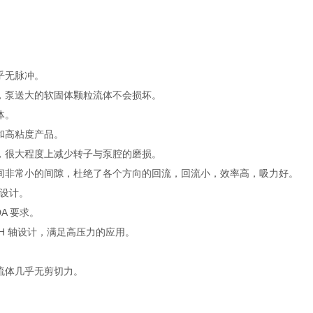
乎无脉冲。
送，泵送大的软固体颗粒流体不会损坏。
体。
度和高粘度产品。
计，很大程度上减少转子与泵腔的磨损。
之间非常小的间隙，杜绝了各个方向的回流，回流小，效率高，吸力好。
准设计。
DA 要求。
4 PH 轴设计，满足高压力的应用。
。
对流体几乎无剪切力。