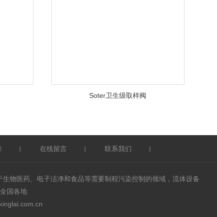
Soter卫生级取样阀
章
在线留言
联系我们
|
|
|
用于生物医药、电子洁净和食品等需要制程污染控制的领域，流体设备
全国各地
lai.com.cn