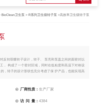
>
BioClean卫生泵
>
R系列卫生级转子泵
>高效率卫生级转子泵
泵
相对反转双蝶转子设计，转子、 泵壳和泵盖之间的面密封以
工， 构成了一个密封区域，同时在低粘度和高温下对称设
逆的，转子的设计形状也充分考虑了保 护产品，也能实现高
厂商性质：
生产厂家
访 问 量：
4384