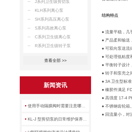
J系列卫生级剪切泵
KLH系列离心泵
结构特点
SH系列高压离心泵
S系列高效离心泵
● 流量平稳，几
C系列卫生级离心泵
● 产品柔和输
R系列卫生级转子泵
● 可双向泵送流
● 可处理低粘
查看全部 >>
● 平衡转子设
● 转子和泵壳
● 3A 卫生型标
新闻资讯
● 橡胶件满足 F
● 高强度 17-
使用手动隔膜阀时需要注意哪几个问题？
● 不锈钢齿轮箱
● 回流量小，
KL-J 型剪切泵的日常维护保养方法