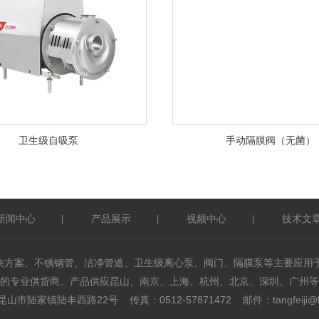
卫生级自吸泵
手动隔膜阀（无菌）
新闻中心
产品展示
视频中心
技术文
|
|
|
洁净解决方案、不锈钢管、洁净管道、卫生级离心泵、阀门、隔膜泵等主要应
的专业供货商。产品供应昆山、南京、上海、杭州、北京、深圳、广州等
陆家镇陆丰西路22号 传真：0512-57871472 邮件：tangfeiji@king