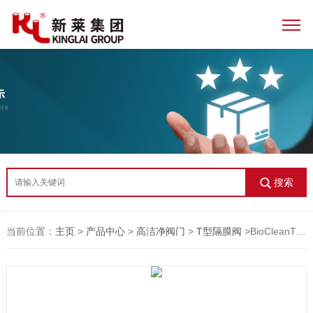
搜索
当前位置：
主页
>
产品中心
>
高洁净阀门
>
T型隔膜阀
>BioCleanT型无菌隔膜阀