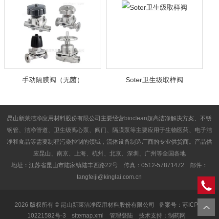
手动隔膜阀（无菌）
Soter卫生级取样阀
昆山新莱洁净应用材料股份有限公司主要经营bioclean超高洁净解决方案、不锈
钢管、洁净管道、卫生级离心泵、阀门、隔膜泵等主要应用于生物医药、电子洁
净和食品等需要制程污染控制的领域，流体设备制造厂商的专业供货商。产品供
应昆山、南京、上海、杭州、北京、深圳、广州等全国各地
地址：江苏省昆山市陆家镇陆丰西路22号 传真：0512-57871472 邮件：
tangfeiji@kinglai.com.cn
2026 版权所有 © 昆山新莱洁净应用材料股份有限公司
备案号：苏ICP备
10221582号-3
sitemap.xml
管理登陆
技术支持：
制药网