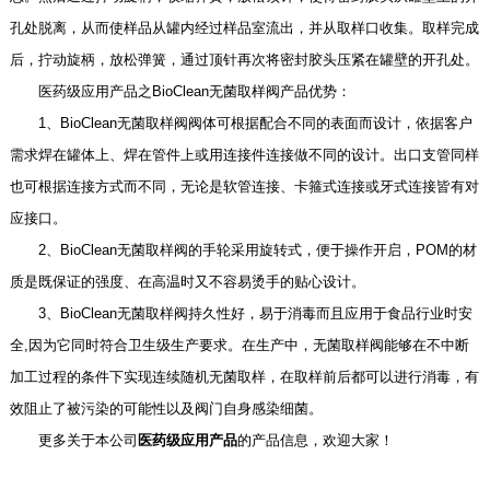
孔处脱离，从而使样品从罐内经过样品室流出，并从取样口收集。取样完成
后，拧动旋柄，放松弹簧，通过顶针再次将密封胶头压紧在罐壁的开孔处。
医药级应用产品之BioClean无菌取样阀产品优势：
1、BioClean无菌取样阀阀体可根据配合不同的表面而设计，依据客户
需求焊在罐体上、焊在管件上或用连接件连接做不同的设计。出口支管同样
也可根据连接方式而不同，无论是软管连接、卡箍式连接或牙式连接皆有对
应接口。
2、BioClean无菌取样阀的手轮采用旋转式，便于操作开启，POM的材
质是既保证的强度、在高温时又不容易烫手的贴心设计。
3、BioClean无菌取样阀持久性好，易于消毒而且应用于食品行业时安
全,因为它同时符合卫生级生产要求。在生产中，无菌取样阀能够在不中断
加工过程的条件下实现连续随机无菌取样，在取样前后都可以进行消毒，有
效阻止了被污染的可能性以及阀门自身感染细菌。
更多关于本公司
医药级应用产品
的产品信息，欢迎大家！