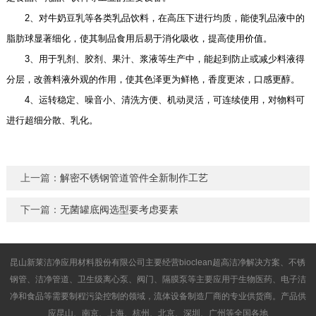
2、对牛奶豆乳等各类乳品饮料，在高压下进行均质，能使乳品液中的
脂肪球显著细化，使其制品食用后易于消化吸收，提高使用价值。
3、用于乳剂、胶剂、果汁、浆液等生产中，能起到防止或减少料液得
分层，改善料液外观的作用，使其色泽更为鲜艳，香度更浓，口感更醇。
4、运转稳定、噪音小、清洗方便、机动灵活，可连续使用，对物料可
进行超细分散、乳化。
上一篇：
解密不锈钢管道管件全新制作工艺
下一篇：
无菌罐底阀选型要考虑要素
昆山新莱洁净应用材料股份有限公司主要经营bioclean超高洁净解决方案、不锈
钢管、洁净管道、卫生级离心泵、阀门、隔膜泵等主要应用于生物医药、电子洁
净和食品等需要制程污染控制的领域，流体设备制造厂商的专业供货商。产品供
应昆山、南京、上海、杭州、北京、深圳、广州等全国各地