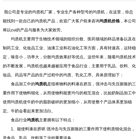
我公司是专业的均质机厂家，专业生产各种型号的均质机，在这里，你总
能找到一款自己的均质机产品，欢迎广大客户前来咨询
均质机价格
，本公司
将以zui的产品与服务为大家效劳。
均质机主要用于生物技术领域的组织分散、医药领域的样品准备以及在
制药工业、化妆品工业、油漆工业和石油化工等方面，具有转速高，运转稳
定，噪音小，功率大，分散均质效果好等优点。这些年来，随着均质机技术
的不断发展，均质机也越来越被应用于食品行业，主要用于乳品、饮料、化
妆品、药品等产品的生产过程中的均质、乳化工序。具体原理如下：
食品加工中的
均质机
是指将物料的料液在挤压，强冲击与失压膨胀的三
重作用下使物料细化，从而使物料能更均匀的相互混合，比如奶制品加工中
使用均质机使牛奶中的脂肪破碎的更加细小，从而使整个产品体系更加稳
定。牛奶会看起来更加洁白。
食品行业
均质机
主要拥有以下特点：
1、能使料液在挤研.强冲击与失压膨胀的三重作用下使料质细化混合，
是食品、乳品、饮料等工业的重要设备。