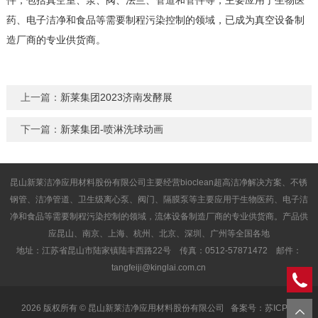
件，包括真空室、泵、阀、法兰、管道和管件等，主要应用于生物医
药、电子洁净和食品等需要制程污染控制的领域，已成为真空设备制
造厂商的专业供货商。
上一篇：
新莱集团2023济南发酵展
下一篇：
新莱集团-喷淋洗球动画
昆山新莱洁净应用材料股份有限公司主要经营bioclean超高洁净解决方案、不锈
钢管、洁净管道、卫生级离心泵、阀门、隔膜泵等主要应用于生物医药、电子洁
净和食品等需要制程污染控制的领域，流体设备制造厂商的专业供货商。产品供
应昆山、南京、上海、杭州、北京、深圳、广州等全国各地
地址：江苏省昆山市陆家镇陆丰西路22号 传真：0512-57871472 邮件：
tangfeiji@kinglai.com.cn
2026 版权所有 © 昆山新莱洁净应用材料股份有限公司
备案号：苏ICP备