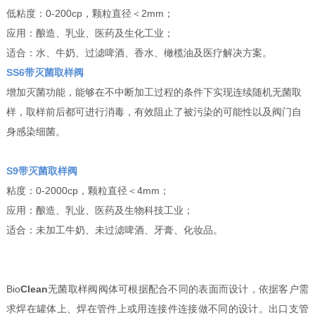
低粘度：0-200cp，颗粒直径＜2mm；
应用：酿造、乳业、医药及生化工业；
适合：水、牛奶、过滤啤酒、香水、橄榄油及医疗解决方案。
SS6带灭菌取样阀
增加灭菌功能，能够在不中断加工过程的条件下实现连续随机无菌取
样，取样前后都可进行消毒，有效阻止了被污染的可能性以及阀门自
身感染细菌。
S9带灭菌取样阀
粘度：0-2000cp，颗粒直径＜4mm；
应用：酿造、乳业、医药及生物科技工业；
适合：未加工牛奶、未过滤啤酒、牙膏、化妆品。
Bio
Clean
无菌取样阀阀体可根据配合不同的表面而设计，依据客户需
求焊在罐体上、焊在管件上或用连接件连接做不同的设计。出口支管