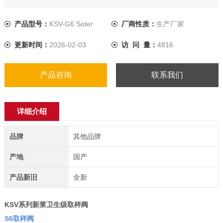
现连续随机无菌取样，在取样前后都可以进行消毒，有效阻止
了被污染的可能性以及阀门自身感染细菌。BioClean无菌取样
产品型号：
KSV-G6 Soter
厂商性质：
生产厂家
阀阀体可根据配合不同的表面而设计，依据客户需求焊在罐体
更新时间：
2026-02-03
访 问 量：
4816
上、焊在管件上或用连接件连接做不同的设计。
产品咨询
联系我们
详细介绍
品牌
其他品牌
产地
国产
产品新旧
全新
KSV系列
新莱卫生级取样阀
S6取样阀