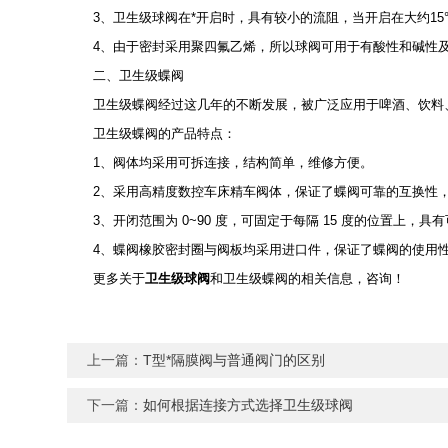
3、卫生级球阀在*开启时，具有较小的流阻，当开启在大约15°
4、由于密封采用聚四氟乙烯，所以球阀可用于有酸性和碱性及温
二、卫生级蝶阀
卫生级蝶阀经过这几年的不断发展，被广泛应用于啤酒、饮料、
卫生级蝶阀的产品特点：
1、阀体均采用可拆连接，结构简单，维修方便。
2、采用高精度数控车床精车阀体，保证了蝶阀可靠的互换性，
3、开闭范围为 0~90 度，可固定于每隔 15 度的位置上，
4、蝶阀橡胶密封圈与阀板均采用进口件，保证了蝶阀的使用性
更多关于
卫生级球阀
和卫生级蝶阀的相关信息，咨询！
上一篇：
T型*隔膜阀与普通阀门的区别
下一篇：
如何根据连接方式选择卫生级球阀