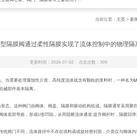
当前位置：
主页
>
新
U型隔膜阀通过柔性隔膜实现了流体控制中的物理隔
更新时间：2026-07-02 点击次数：309
色。当需要处理腐蚀性介质、高纯度流体或含有颗粒的浆料时，一种名为
机械部件基本隔离。
态。这种阀门由阀体、阀盖、隔膜和驱动机构组成。隔膜通常采用聚四氟乙
阀体底部弯曲，形成U形凹陷，从而阻断流体通道;提升阀杆时，隔膜回弹
统阀门不同，流体路径中不存在填料函或旋转密封面，介质仅与阀体内