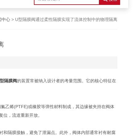
闻中心
> U型隔膜阀通过柔性隔膜实现了流体控制中的物理隔离
离
U型隔膜阀
的装置常被纳入设计者的考量范围。它的核心特征在
烯(PTFE)或橡胶等弹性材料制成，其边缘被夹持在阀体
复位，流道重新开放。
衬和隔膜接触，避免了泄漏点。此外，阀体内部通常衬有耐腐