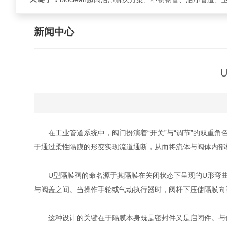
新闻中心
在工业管道系统中，阀门扮演着“开关”与“调节”的双重角
于通过柔性隔膜的形变实现流道通断，从而将流体与阀体内部
U型隔膜阀的命名源于其隔膜在关闭状态下呈现的U形弯曲形
与阀盖之间。当操作手轮或气动执行器时，阀杆下压使隔膜向
这种设计的关键在于隔膜本身既是密封件又是启闭件。与传