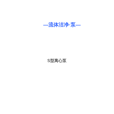
—流体洁净·泵—
S型离心泵