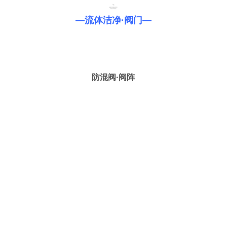
—流体洁净·阀门—
防混阀·阀阵