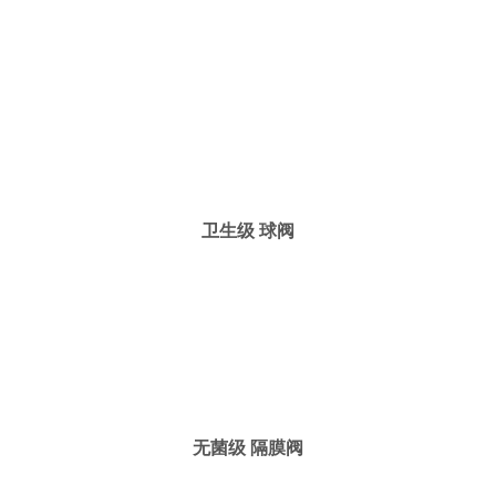
卫生级 球阀
无菌级 隔膜阀