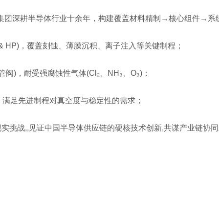
团深耕半导体行业十余年，构建覆盖材料精制→核心组件→系
& HP)，覆盖刻蚀、薄膜沉积、离子注入等关键制程；
，耐受强腐蚀性气体(Cl₂、NH₃、O₃)；
，满足先进制程对真空度与稳定性的需求；
挑战,,见证中国半导体供应链的硬核技术创新,共谋产业链协同