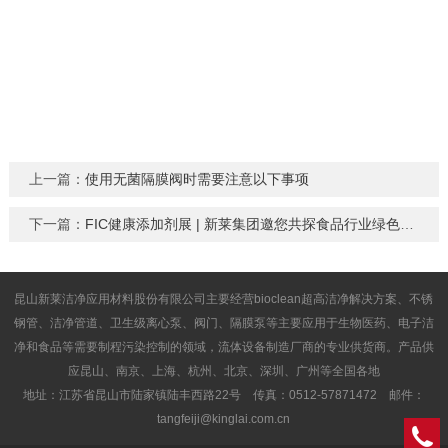
上一篇：
使用无菌隔膜阀时需要注意以下事项
下一篇：
FIC健康添加剂展 | 新莱集团邀您共探食品行业绿色创新之路
昆山新莱洁净应用材料股份有限公司主要经营bioclean超高洁净解决方案、不锈
钢管、洁净管道、卫生级离心泵、阀门、隔膜泵等主要应用于生物医药、电子洁
净和食品等需要制程污染控制的领域，流体设备制造厂商的专业供货商。产品供
应昆山、南京、上海、杭州、北京、深圳、广州等全国各地
地址：江苏省昆山市陆家镇陆丰西路22号 传真：0512-57871472 邮件：
tangfeiji@kinglai.com.cn