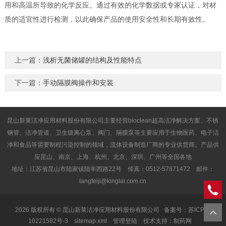
用和高温所导致的化学反应。通过有效的化学数据或专家认证，对材
质的适宜性进行检测，以此确保产品的使用安全性和长期有效性。
上一篇：
浅析无菌储罐的结构及性能特点
下一篇：
手动隔膜阀操作和安装
昆山新莱洁净应用材料股份有限公司主要经营bioclean超高洁净解决方案、不锈
钢管、洁净管道、卫生级离心泵、阀门、隔膜泵等主要应用于生物医药、电子洁
净和食品等需要制程污染控制的领域，流体设备制造厂商的专业供货商。产品供
应昆山、南京、上海、杭州、北京、深圳、广州等全国各地
地址：江苏省昆山市陆家镇陆丰西路22号 传真：0512-57871472 邮件：
tangfeiji@kinglai.com.cn
2026 版权所有 © 昆山新莱洁净应用材料股份有限公司
备案号：苏ICP备
10221582号-3
sitemap.xml
管理登陆
技术支持：
制药网