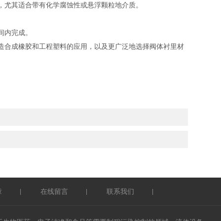
，尤其适合带有化学腐蚀性或悬浮颗粒地介质。
间内完成。
造合成橡胶和工程塑料的应用，以及更广泛地选择阀体衬里材
章
在线留言
联系我们
|
|
|