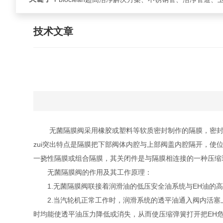
技术文章
无菌隔膜阀采用橡胶或塑料等软质密封制作的隔膜，密封性
zui突出特点是隔膜把下部阀体内腔与上部阀盖内腔隔开，
一挠性隔膜或组合隔膜，其关闭件是与隔膜相连接的一种压缩
无菌隔膜阀的作用及其工作原理：
1.无菌隔膜阀联接着润滑油的低压安全油系统与EH油的高压
2.当汽轮机正常工作时，润滑系统的透平油通入阀内活塞上
时均能使透平油压力降低或消失，从而使压缩弹簧打开把EH