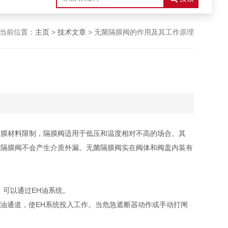
当前位置：
主页
>
技术文章
> 无菌隔膜阀的作用及其工作原理
膜材料限制，隔膜阀适用于低压和温度相对不高的场合。其
且隔膜阀不会产生介质外漏。无菌隔膜阀实在阀体和阀盖内装有
，可以通过EH油系统。
油通道，使EH系统投入工作。当危急遮断器动作或手动打闸