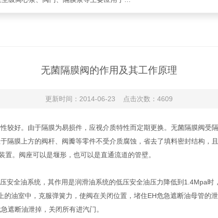
无菌隔膜阀的作用及其工作原理
更新时间：2014-06-23 点击次数：4609
较好。由于隔膜为易损件，应视介质特性而定期更换。无菌隔膜阀受隔
使位于隔膜上方的阀杆、阀瓣等零件不受介质腐蚀，省去了填料密封结构，
装置。阀座可以是堰形，也可以是直通流道的管壁。
安全油系统，其作用是润滑油系统的低压安全油压力降低到1.4Mpa时
的油室中，克服弹簧力，使阀在关闭位置，堵住EH危急遮断油母管的泄
危急遮断油泄掉，关闭所有进汽门。