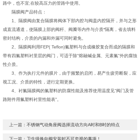
路中，也不宜;在较高压力的管路中使用。
隔膜阀产品特点：
1、隔膜阀由复合隔膜将阀体下部内腔与阀盖内腔隔开，并与之形
成直流通道，使隔膜上部的阀杆、阀瓣等内件与介质*隔离，省去填料
密封结构，介质的内漏和外漏可同时避免。
2、隔膜阀利用FEP( Teflon)氟塑料与合成橡胶复合而成的隔膜和
带有四氟塑料衬里层的阀门，可适于除"熔融碱金属、元素氟"外的腐蚀
性介质。
3、作为执行元件的膜片，由于频繁的启闭，易产生疲劳断裂，应
视工况、介质的特性，进行定期更换。
4、衬氟隔膜阀的氟塑料的防腐性能及推荐使用温度见"阀门及管
路附件用氟塑料衬里性能表"。
上一篇：
不锈钢气动角座阀选择流动方向A时和B时的特点
下一篇：
卫生级换向阀安装时不可忽视的事项！