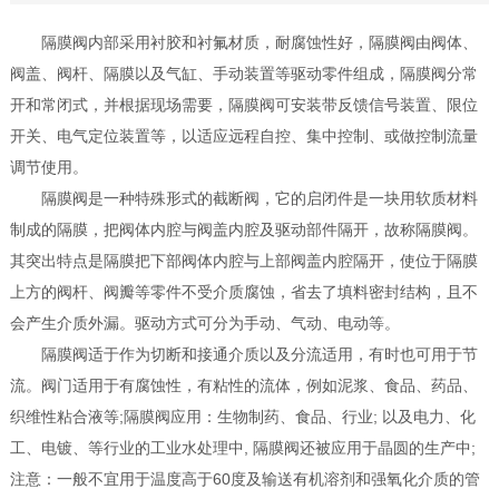
隔膜阀内部采用衬胶和衬氟材质，耐腐蚀性好，隔膜阀由阀体、
阀盖、阀杆、隔膜以及气缸、手动装置等驱动零件组成，隔膜阀分常
开和常闭式，并根据现场需要，隔膜阀可安装带反馈信号装置、限位
开关、电气定位装置等，以适应远程自控、集中控制、或做控制流量
调节使用。
隔膜阀是一种特殊形式的截断阀，它的启闭件是一块用软质材料
制成的隔膜，把阀体内腔与阀盖内腔及驱动部件隔开，故称隔膜阀。
其突出特点是隔膜把下部阀体内腔与上部阀盖内腔隔开，使位于隔膜
上方的阀杆、阀瓣等零件不受介质腐蚀，省去了填料密封结构，且不
会产生介质外漏。驱动方式可分为手动、气动、电动等。
隔膜阀适于作为切断和接通介质以及分流适用，有时也可用于节
流。阀门适用于有腐蚀性，有粘性的流体，例如泥浆、食品、药品、
织维性粘合液等;隔膜阀应用：生物制药、食品、行业; 以及电力、化
工、电镀、等行业的工业水处理中, 隔膜阀还被应用于晶圆的生产中;
注意：一般不宜用于温度高于60度及输送有机溶剂和强氧化介质的管